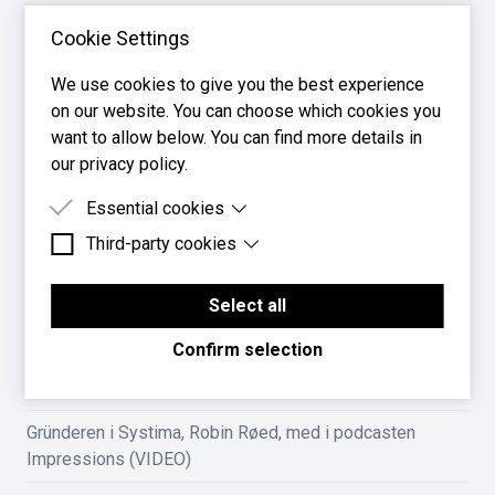
Cookie Settings
We use cookies to give you the best experience
on our website. You can choose which cookies you
FLERE NYHETER
want to allow below. You can find more details in
our privacy policy.
Ny funksjonsside gir deg full oversikt over alt Systima
kan gjøre for bedriften din
Essential cookies
Systima støtter nå eFaktura og Vipps faktura – send og
Third-party cookies
Essential cookies are cookies that are needed for
the proper functioning of the website.
motta fakturaer direkte fra regnskapssystemet
Third-party cookies are cookies set by third-party
software to enable features such as Google
Select all
Ny utleggsmodul i Systima-appen: full kontroll fra utlegg
Maps.
til lønnsutbetaling
Confirm selection
Systima har fått bankintegrasjon med Danske Bank
Gründeren i Systima, Robin Røed, med i podcasten
Impressions (VIDEO)