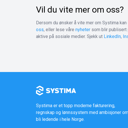
Vil du vite mer om oss?
Dersom du ønsker å vite mer om Systima kan
oss
, eller lese våre
nyheter
som blir publisert 
aktive på sosiale medier. Sjekk ut
LinkedIn
,
In
Systima er et topp moderne fakturering,
regnskap og lønnssystem med ambisjoner om
bli ledende i hele Norge.