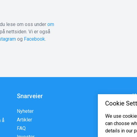
 du lese om oss under
om
på nettsiden. Vi er også
stagram
og
Facebook
.
Snarveier
K
Cookie Sett
Nyheter
En
We use cookies
Artikler
p
 å
can choose whi
FAQ
w
details in our p
Investor