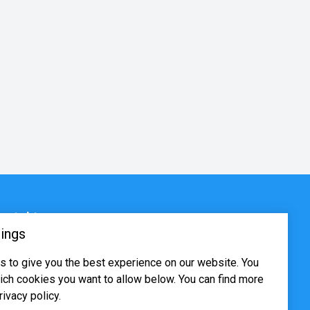
ontakt
ings
sjøveien 16, 0655 Oslo
 to give you the best experience on our website. You
ost@systima.no
ch cookies you want to allow below. You can find more
ww.systima.no
rivacy policy.