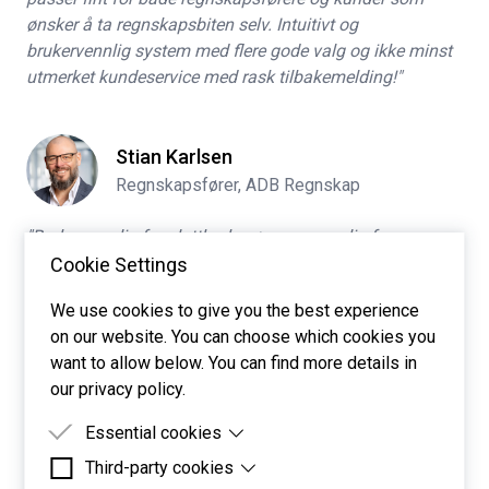
ønsker å ta regnskapsbiten selv. Intuitivt og
brukervennlig system med flere gode valg og ikke minst
utmerket kundeservice med rask tilbakemelding!"
Stian Karlsen
Regnskapsfører, ADB Regnskap
"Brukervennlig for sluttbruker + supervennlig for
regnskapsfører. Endelig et regnskapssystem som
Cookie Settings
tilrettelegger for sømløs dynamikk mellom
We use cookies to give you the best experience
regnskapsfører og sluttbruker. Behovet for å ha tung IT
on our website. You can choose which cookies you
kompetanse, eller superbruker er gjort fullstendig
want to allow below. You can find more details in
unødvendig hos Systima Regnskap. Det har vært enklere
our privacy policy.
å onboarde en ny kunde, fra bankintegrasjon på 2
minutter, til forenklet overførsel av saldobalanse,
Essential cookies
reskontro og lønn."
Third-party cookies
Essential cookies are cookies that are needed for