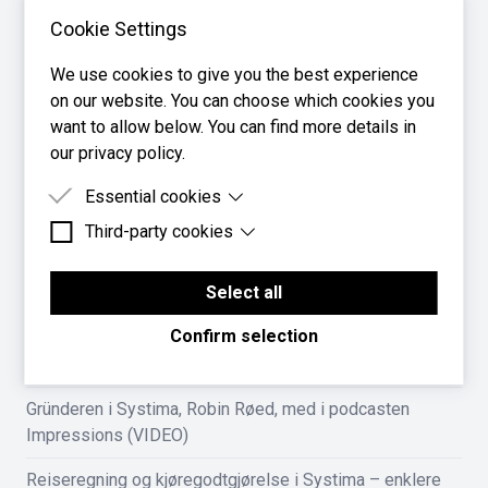
Cookie Settings
We use cookies to give you the best experience
on our website. You can choose which cookies you
FLERE NYHETER
want to allow below. You can find more details in
Ny funksjonsside gir deg full oversikt over alt Systima
our privacy policy.
kan gjøre for bedriften din
Essential cookies
Systima støtter nå eFaktura og Vipps faktura – send og
Third-party cookies
Essential cookies are cookies that are needed for
motta fakturaer direkte fra regnskapssystemet
the proper functioning of the website.
Third-party cookies are cookies set by third-party
software to enable features such as Google
Select all
Ny utleggsmodul i Systima-appen: full kontroll fra utlegg
Maps.
til lønnsutbetaling
Confirm selection
Systima har fått bankintegrasjon med Danske Bank
Gründeren i Systima, Robin Røed, med i podcasten
Impressions (VIDEO)
Reiseregning og kjøregodtgjørelse i Systima – enklere