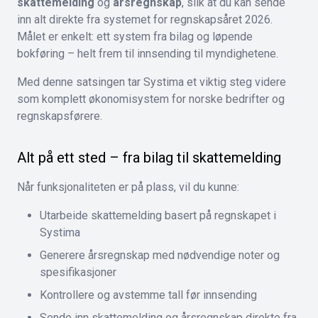
skattemelding
og
årsregnskap
, slik at du kan sende
inn alt direkte fra systemet for regnskapsåret 2026.
Målet er enkelt: ett system fra bilag og løpende
bokføring – helt frem til innsending til myndighetene.
Med denne satsingen tar Systima et viktig steg videre
som komplett økonomisystem for norske bedrifter og
regnskapsførere.
Alt på ett sted – fra bilag til skattemelding
Når funksjonaliteten er på plass, vil du kunne:
Utarbeide skattemelding basert på regnskapet i
Systima
Generere årsregnskap med nødvendige noter og
spesifikasjoner
Kontrollere og avstemme tall før innsending
Sende inn skattemelding og årsregnskap direkte fra