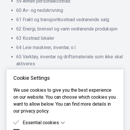
59 Annen personalkostnad
60 Av- og nedskrivning
61 Frakt og transportkostnad vedrørende salg
62 Energi, brensel og vann vedrørende produksjon
63 Kostnad lokaler
64 Leie maskiner, inventar, o.l.
65 Verktøy, inventar og driftsmateriale som ikke skal
aktiveres
66 Reparasjon og vedlikehold
Cookie Settings
67 Fremmed tjeneste
We use cookies to give you the best experience
68 Kontorkostnad, trykksak o.l.
on our website. You can choose which cookies you
69 Telefon og porto o.l.
want to allow below. You can find more details in
70 Kostnad transportmidler
our privacy policy.
71 Kostnad og godtgjørelse for reise, diett, bil, o.l.
Essential cookies
72 Provisjonskostnad