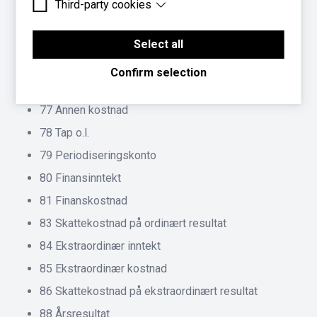
Third-party cookies
Essential cookies are cookies that are needed for
73 Salgs-, reklame- og representasjonskostnader
the proper functioning of the website.
Third-party cookies are cookies set by third-party
74 Kontingent og gave
software to enable features such as Google
Select all
Maps.
75 Forsikringspremie, garanti- og servicekostnad
Confirm selection
76 Lisens- og patentkostnad
77 Annen kostnad
78 Tap o.l.
79 Periodiseringskonto
80 Finansinntekt
81 Finanskostnad
83 Skattekostnad på ordinært resultat
84 Ekstraordinær inntekt
85 Ekstraordinær kostnad
86 Skattekostnad på ekstraordinært resultat
88 Årsresultat