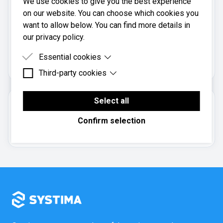
We use cookies to give you the best experience
Mobil:
on our website. You can choose which cookies you
90886203
want to allow below. You can find more details in
our privacy policy.
Cerebellum AS er registrert i
Brønnøysundregistrene
Essential cookies
med organisasjonsnummer
.
940234646
Third-party cookies
Essential cookies are cookies that are needed for
the proper functioning of the website.
Third-party cookies are cookies set by third-party
software to enable features such as Google
Select all
Om regnskapsbyrået
Maps.
Confirm selection
Aksjeselskap