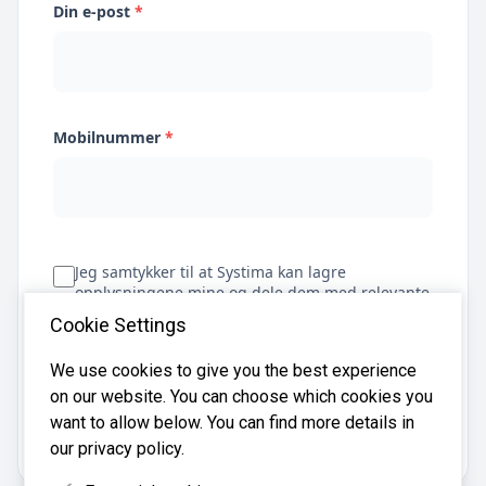
Din e-post
*
Mobilnummer
*
Jeg samtykker til at Systima kan lagre
opplysningene mine og dele dem med relevante
regnskapsbyråer for å hjelpe meg å finne
Cookie Settings
regnskapsfører
We use cookies to give you the best experience
on our website. You can choose which cookies you
Få tilbud
want to allow below. You can find more details in
our privacy policy.