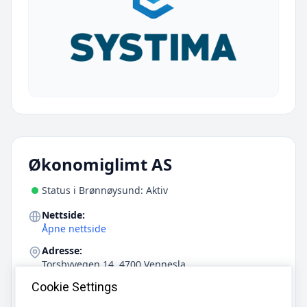
Økonomiglimt AS
Status i Brønnøysund: Aktiv
Nettside:
Åpne nettside
Adresse:
Torsbyvegen 14, 4700 Vennesla
Antall ansatte:
Cookie Settings
7