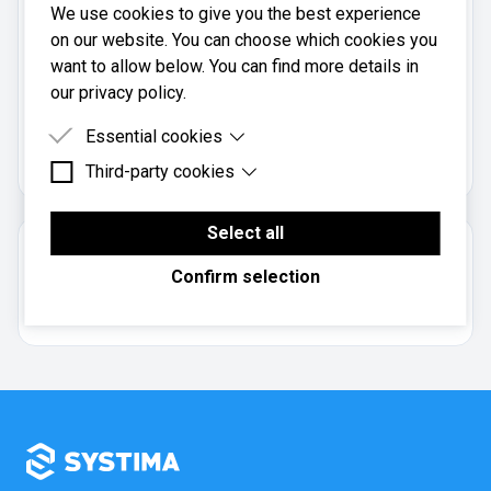
We use cookies to give you the best experience
E-post:
on our website. You can choose which cookies you
post@okonomiglimt.no
want to allow below. You can find more details in
our privacy policy.
Økonomiglimt AS er registrert i
Essential cookies
Brønnøysundregistrene
med organisasjonsnummer
.
999539823
Third-party cookies
Essential cookies are cookies that are needed for
the proper functioning of the website.
Third-party cookies are cookies set by third-party
software to enable features such as Google
Select all
Om regnskapsbyrået
Maps.
Confirm selection
Aksjeselskap