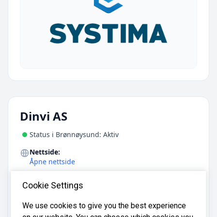
Dinvi AS
Status i Brønnøysund: Aktiv
Nettside:
Åpne nettside
Adresse:
Cookie Settings
Øgårdsbakken 3, 4340 Bryne
E-post:
We use cookies to give you the best experience
post@dinvi.no