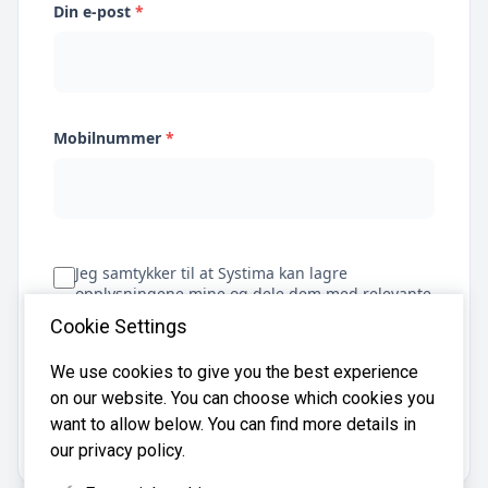
Din e-post
*
Mobilnummer
*
Jeg samtykker til at Systima kan lagre
opplysningene mine og dele dem med relevante
regnskapsbyråer for å hjelpe meg å finne
Cookie Settings
regnskapsfører
We use cookies to give you the best experience
on our website. You can choose which cookies you
Få tilbud
want to allow below. You can find more details in
our privacy policy.