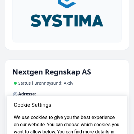
Nextgen Regnskap AS
Status i Brønnøysund: Aktiv
Adresse:
c/o Tanja Aasvestad Haugstulen, Åsetvegen 55,
Cookie Settings
2365 Åsmarka
We use cookies to give you the best experience
on our website. You can choose which cookies you
Nextgen Regnskap AS er registrert i
Brønnøysundregistrene
med organisasjonsnummer
want to allow below. You can find more details in