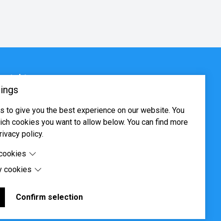
ontakt
ings
sjøveien 16, 0655 Oslo
 to give you the best experience on our website. You
ost@systima.no
ch cookies you want to allow below. You can find more
ww.systima.no
rivacy policy.
 cookies
y cookies
cookies are cookies that are needed for the proper
 of the website.
 cookies are cookies set by third-party software to enable
uch as Google Maps.
Confirm selection