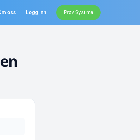
Om oss
Logg inn
Prøv Systima
sen