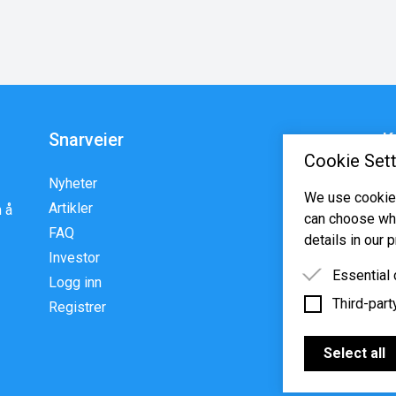
Snarveier
K
Cookie Sett
Nyheter
En
We use cookies
Artikler
p
 å
can choose whi
FAQ
w
details in our p
Investor
Essential
Logg inn
Third-part
Essential 
Registrer
functioning
Third-party
features s
Select all