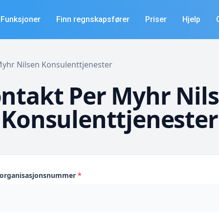
Funksjoner
Finn regnskapsfører
Priser
Hjelp
 Myhr Nilsen Konsulenttjenester
ntakt Per Myhr Nil
Konsulenttjenester
s organisasjonsnummer
*