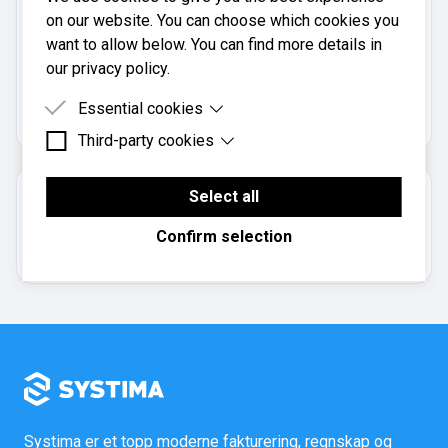
38262917
on our website. You can choose which cookies you
want to allow below. You can find more details in
our privacy policy.
Per Myhr Nilsen Konsulenttjenester er registrert i
Brønnøysundregistrene
med organisasjonsnummer
Essential cookies
.
970269665
Third-party cookies
Essential cookies are cookies that are needed for
the proper functioning of the website.
Third-party cookies are cookies set by third-party
software to enable features such as Google
Select all
Om regnskapsbyrået
Maps.
Confirm selection
Enkeltpersonforetak
Systima er et topp moderne fakturering, regnskap og