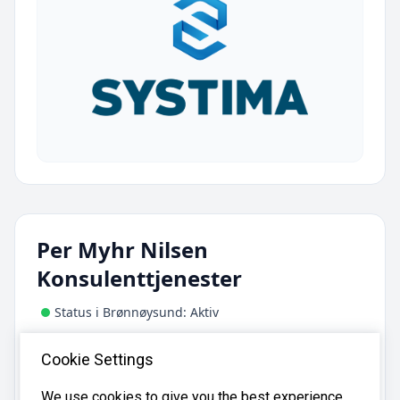
Per Myhr Nilsen
Konsulenttjenester
Status i Brønnøysund: Aktiv
Adresse:
Cookie Settings
Johnstons gate 20, 4514 Mandal
Telefon:
We use cookies to give you the best experience