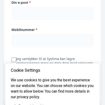
Din e-post
*
Mobilnummer
*
Jeg samtykker til at Systima kan lagre
opplysningene mine og dele dem med relevante
regnskapsbyråer for å hjelpe meg å finne
Cookie Settings
regnskapsfører
We use cookies to give you the best experience
on our website. You can choose which cookies you
Få tilbud
want to allow below. You can find more details in
our privacy policy.