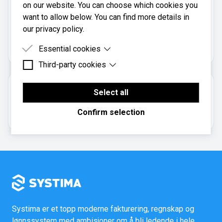
on our website. You can choose which cookies you
want to allow below. You can find more details in
Bøhn Regnskap A/s er registrert i
our privacy policy.
Brønnøysundregistrene
med organisasjonsnummer
.
910909177
Essential cookies
Third-party cookies
Essential cookies are cookies that are needed for
the proper functioning of the website.
Third-party cookies are cookies set by third-party
Om regnskapsbyrået
software to enable features such as Google
Select all
Maps.
Aksjeselskap
Confirm selection
Systima er et topp moderne fakturering, regnskap og
lønnssystem med ambisjoner om å bli ledende i hele