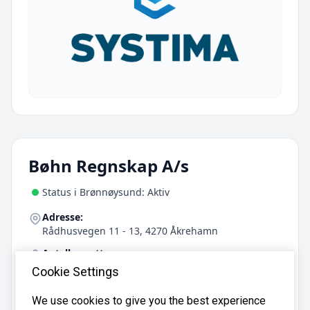
Bøhn Regnskap A/s
Status i Brønnøysund: Aktiv
Adresse:
Rådhusvegen 11 - 13, 4270 Åkrehamn
Antall ansatte:
19
Cookie Settings
Telefon:
We use cookies to give you the best experience
52 84 44 44