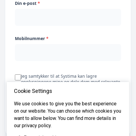
Din e-post
*
Mobilnummer
*
Jeg samtykker til at Systima kan lagre
opplysningene mine og dele dem med relevante
regnskapsbyråer for å hjelpe meg å finne
Cookie Settings
regnskapsfører
We use cookies to give you the best experience
on our website. You can choose which cookies you
Få tilbud
want to allow below. You can find more details in
our privacy policy.