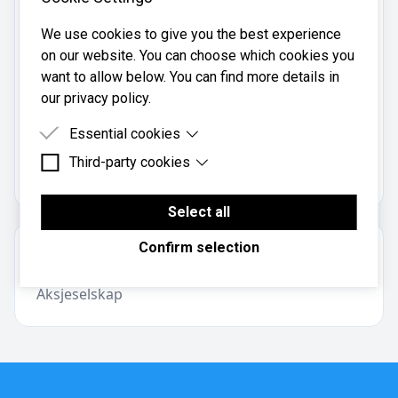
Telefon:
We use cookies to give you the best experience
33 38 19 88
on our website. You can choose which cookies you
Mobil:
want to allow below. You can find more details in
977 28 198
our privacy policy.
Essential cookies
Enter Regnskap AS er registrert i
Brønnøysundregistrene
med organisasjonsnummer
Third-party cookies
Essential cookies are cookies that are needed for
.
998067952
the proper functioning of the website.
Third-party cookies are cookies set by third-party
software to enable features such as Google
Select all
Maps.
Confirm selection
Om regnskapsbyrået
Aksjeselskap