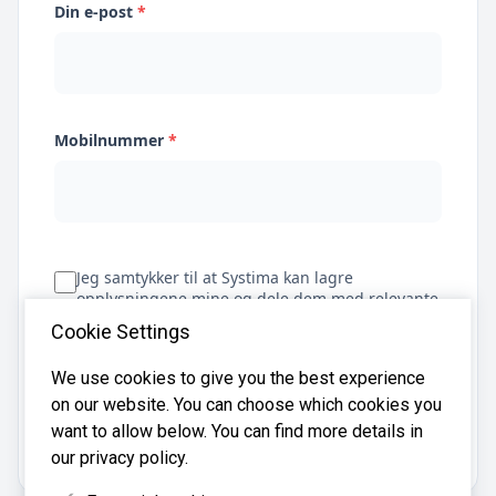
Din e-post
*
Mobilnummer
*
Jeg samtykker til at Systima kan lagre
opplysningene mine og dele dem med relevante
regnskapsbyråer for å hjelpe meg å finne
Cookie Settings
regnskapsfører
We use cookies to give you the best experience
on our website. You can choose which cookies you
Få tilbud
want to allow below. You can find more details in
our privacy policy.