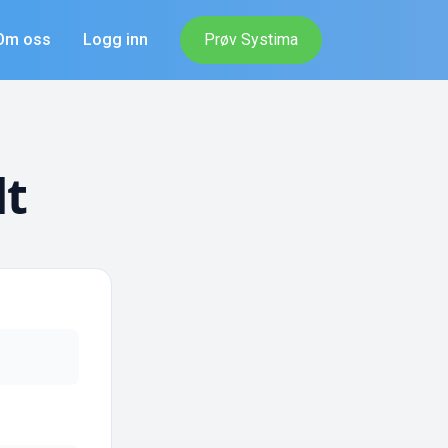
Om oss
Logg inn
Prøv Systima
dt