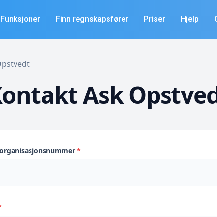
Funksjoner
Finn regnskapsfører
Priser
Hjelp
 Opstvedt
ontakt Ask Opstve
s organisasjonsnummer
*
*