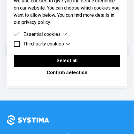
We use cookies to give you the best experience
Mobil:
on our website. You can choose which cookies you
992 45 468
want to allow below. You can find more details in
our privacy policy.
H Regnskap AS er registrert i
Brønnøysundregistrene
Essential cookies
med organisasjonsnummer
.
936292526
Third-party cookies
Essential cookies are cookies that are needed for
the proper functioning of the website.
Third-party cookies are cookies set by third-party
software to enable features such as Google
Select all
Om regnskapsbyrået
Maps.
Confirm selection
Aksjeselskap