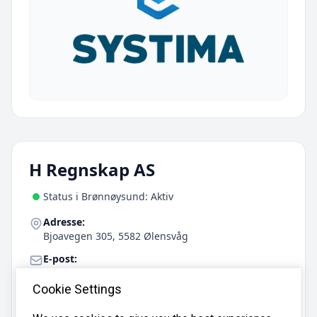
H Regnskap AS
Status i Brønnøysund: Aktiv
Adresse:
Bjoavegen 305, 5582 Ølensvåg
E-post:
helen@hregnskap.com
Cookie Settings
Telefon:
992 45 468