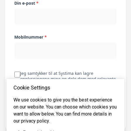
Din e-post
*
Mobilnummer
*
Jeg samtykker til at Systima kan lagre
opplysningene mine og dele dem med relevante
regnskapsbyråer for å hjelpe meg å finne
Cookie Settings
regnskapsfører
We use cookies to give you the best experience
on our website. You can choose which cookies you
Få tilbud
want to allow below. You can find more details in
our privacy policy.