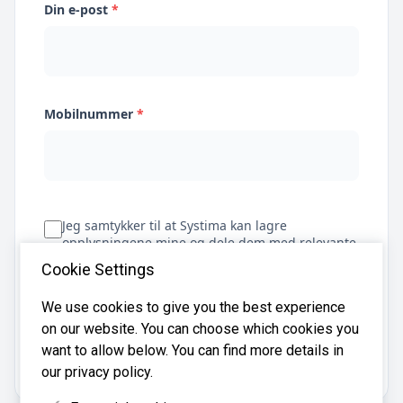
Din e-post
*
Mobilnummer
*
Jeg samtykker til at Systima kan lagre
opplysningene mine og dele dem med relevante
regnskapsbyråer for å hjelpe meg å finne
Cookie Settings
regnskapsfører
We use cookies to give you the best experience
on our website. You can choose which cookies you
Få tilbud
want to allow below. You can find more details in
our privacy policy.