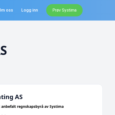
Om oss
Logg inn
Prøv Systima
AS
ting AS
 anbefalt regnskapsbyrå av Systima