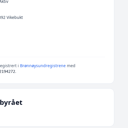
Aktiv
92 Vikebukt
egistrert i
Brønnøysundregistrene
med
.
2194272
byrået