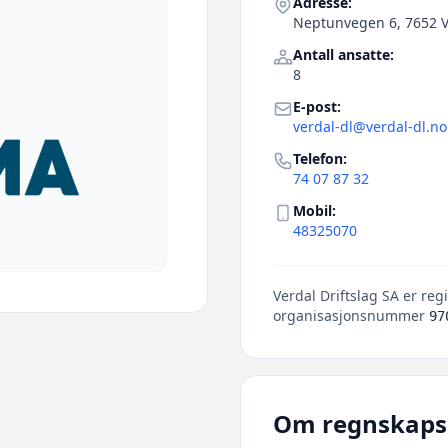
Adresse:
Neptunvegen 6, 7652 V
Antall ansatte:
8
E-post:
verdal-dl@verdal-dl.no
Telefon:
74 07 87 32
Mobil:
48325070
Verdal Driftslag SA er regi
organisasjonsnummer
97
Om regnskaps