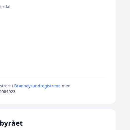
erdal
strert i
Brønnøysundregistrene
med
.
0064923
byrået