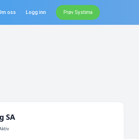
Om oss
Logg inn
Prøv Systima
ag SA
Aktiv