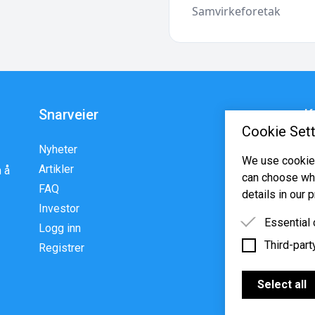
Samvirkeforetak
Snarveier
K
Cookie Sett
Nyheter
En
We use cookies
Artikler
p
 å
can choose whi
FAQ
w
details in our p
Investor
Essential
Logg inn
Third-part
Essential 
Registrer
functioning
Third-party
features s
Select all