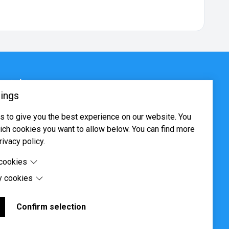
ontakt
ings
sjøveien 16, 0655 Oslo
 to give you the best experience on our website. You
ost@systima.no
ch cookies you want to allow below. You can find more
ww.systima.no
rivacy policy.
 cookies
y cookies
cookies are cookies that are needed for the proper
 of the website.
 cookies are cookies set by third-party software to enable
uch as Google Maps.
Confirm selection