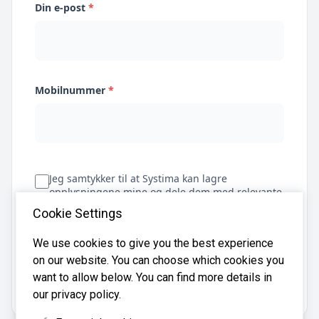
Din e-post
*
Mobilnummer
*
Jeg samtykker til at Systima kan lagre
opplysningene mine og dele dem med relevante
regnskapsbyråer for å hjelpe meg å finne
Cookie Settings
regnskapsfører
We use cookies to give you the best experience
on our website. You can choose which cookies you
Få tilbud
want to allow below. You can find more details in
our privacy policy.