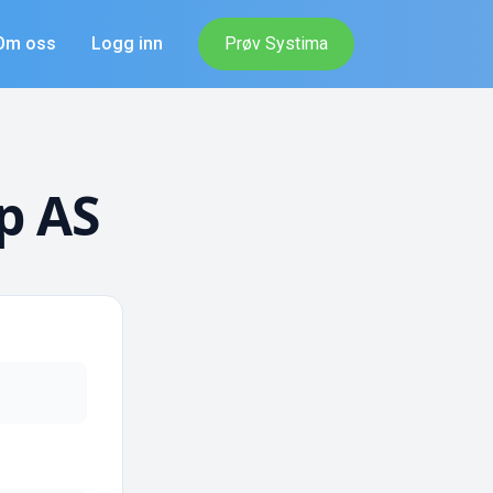
Om oss
Logg inn
Prøv Systima
p AS