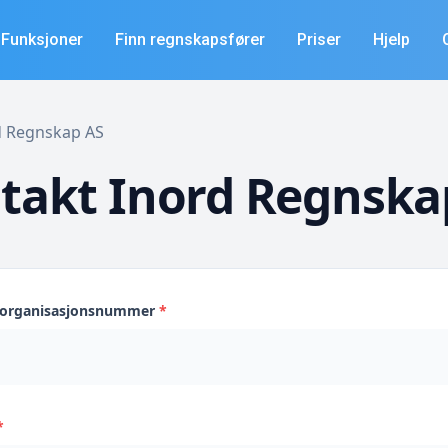
Funksjoner
Finn regnskapsfører
Priser
Hjelp
rd Regnskap AS
takt Inord Regnska
s organisasjonsnummer
*
*