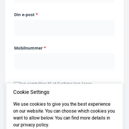
Din e-post
*
Mobilnummer
*
Jeg samtykker til at Systima kan lagre
opplysningene mine og dele dem med relevante
Cookie Settings
regnskapsbyråer for å hjelpe meg å finne
regnskapsfører
We use cookies to give you the best experience
on our website. You can choose which cookies you
want to allow below. You can find more details in
Få tilbud
our privacy policy.