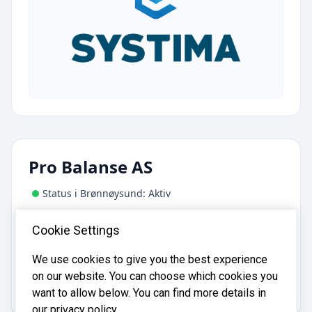
Pro Balanse AS
Status i Brønnøysund: Aktiv
Adresse:
Cookie Settings
Åslia 22, 1592 Våler I Østfold
We use cookies to give you the best experience
on our website. You can choose which cookies you
Pro Balanse AS er registrert i
Brønnøysundregistrene
med organisasjonsnummer
.
935262925
want to allow below. You can find more details in
our privacy policy.