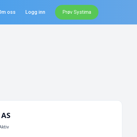
Om oss
Logg inn
Prøv Systima
 AS
Aktiv