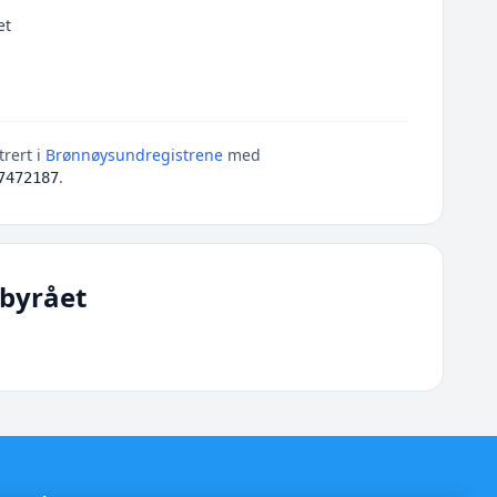
et
trert i
Brønnøysundregistrene
med
.
7472187
byrået