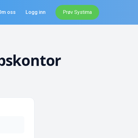
Om oss
Logg inn
Prøv Systima
pskontor