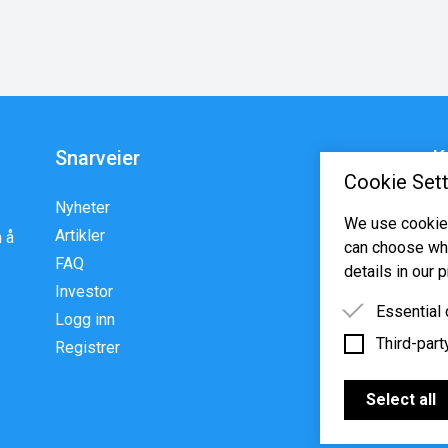
Snarveier
K
Cookie Sett
Nyheter
En
We use cookies
Artikler
p
 å
can choose whi
FAQ
w
details in our p
Investor
Essential
Logg inn
Third-part
Essential 
Registrer
functioning
Third-party
features s
Select all