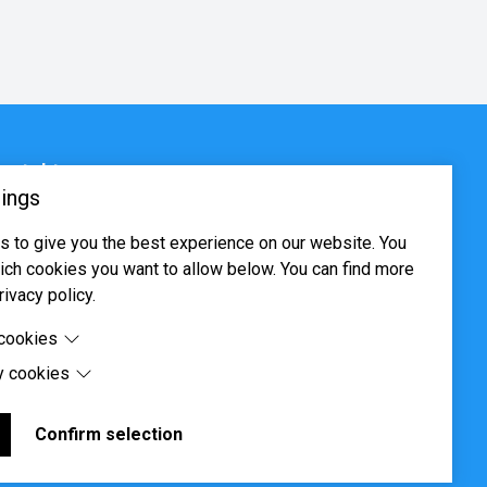
ontakt
ings
sjøveien 16, 0655 Oslo
 to give you the best experience on our website. You
ost@systima.no
ch cookies you want to allow below. You can find more
ww.systima.no
rivacy policy.
 cookies
y cookies
cookies are cookies that are needed for the proper
 of the website.
 cookies are cookies set by third-party software to enable
uch as Google Maps.
Confirm selection