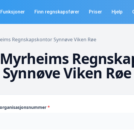
Funksjoner
Finn regnskapsfører
Priser
Hjelp
rheims Regnskapskontor Synnøve Viken Røe
 Myrheims Regnska
Synnøve Viken Røe
s organisasjonsnummer
*