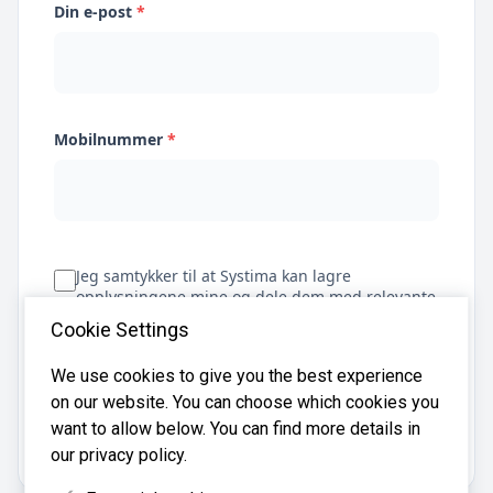
Din e-post
*
Mobilnummer
*
Jeg samtykker til at Systima kan lagre
opplysningene mine og dele dem med relevante
regnskapsbyråer for å hjelpe meg å finne
Cookie Settings
regnskapsfører
We use cookies to give you the best experience
on our website. You can choose which cookies you
Få tilbud
want to allow below. You can find more details in
our privacy policy.