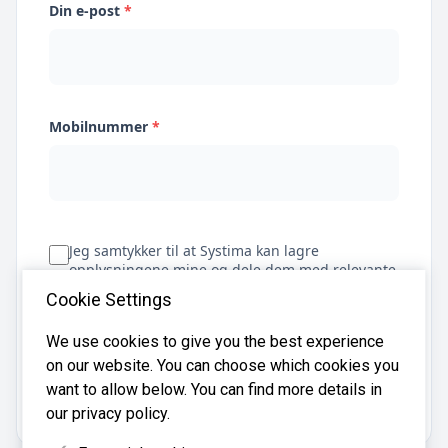
Din e-post
*
Mobilnummer
*
Jeg samtykker til at Systima kan lagre
opplysningene mine og dele dem med relevante
regnskapsbyråer for å hjelpe meg å finne
Cookie Settings
regnskapsfører
We use cookies to give you the best experience
on our website. You can choose which cookies you
Få tilbud
want to allow below. You can find more details in
our privacy policy.