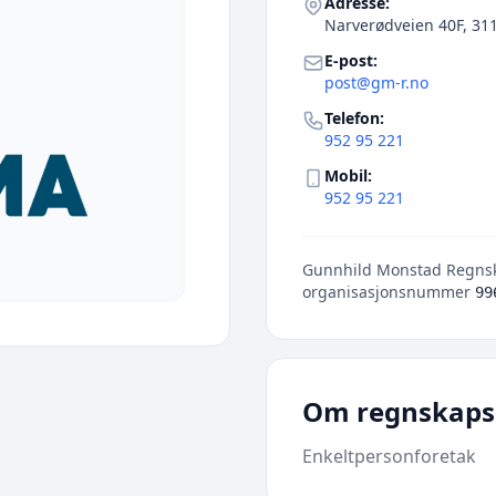
Adresse:
Narverødveien 40F, 31
E-post:
post@gm-r.no
Telefon:
952 95 221
Mobil:
952 95 221
Gunnhild Monstad Regnska
organisasjonsnummer
99
Om regnskaps
Enkeltpersonforetak