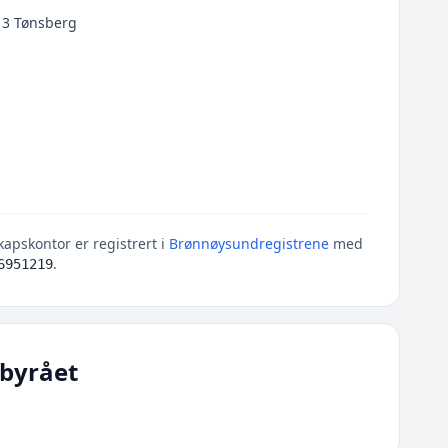
13 Tønsberg
pskontor er registrert i
Brønnøysundregistrene
med
.
6951219
byrået