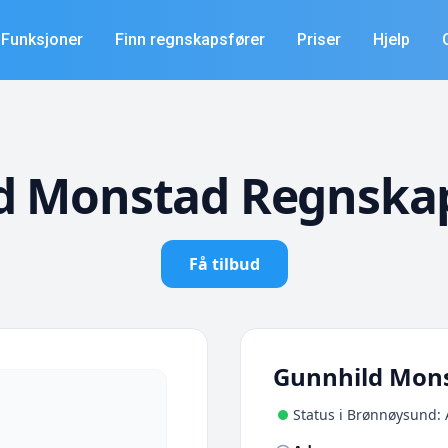
Funksjoner
Finn regnskapsfører
Priser
Hjelp
d Monstad Regnska
Få tilbud
Gunnhild Mon
Status i Brønnøysund: 