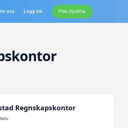
Om oss
Logg inn
Prøv Systima
pskontor
stad Regnskapskontor
Aktiv