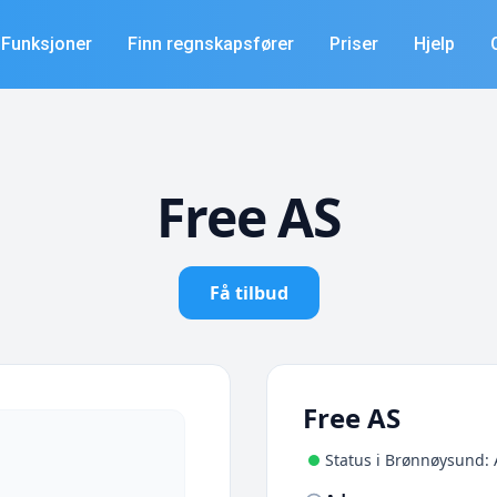
Funksjoner
Finn regnskapsfører
Priser
Hjelp
Free AS
Få tilbud
Free AS
Status i Brønnøysund: 