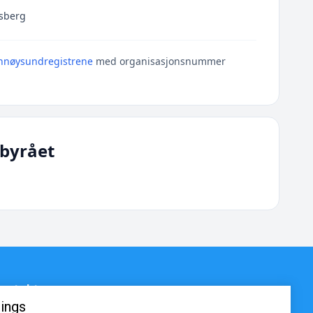
nsberg
nnøysundregistrene
med organisasjonsnummer
byrået
ontakt
ings