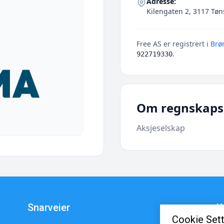
Adresse:
Kilengaten 2, 3117 Tø
Free AS er registrert i
Brø
.
922719330
Om regnskaps
Aksjeselskap
Snarveier
K
Cookie Sett