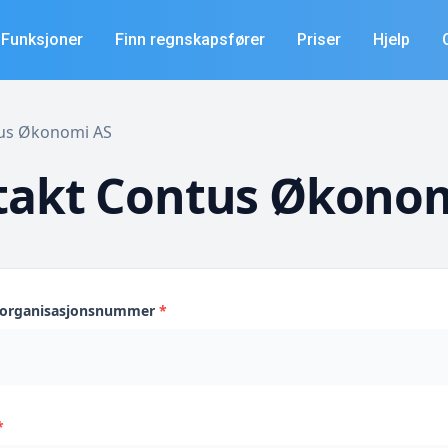
Funksjoner
Finn regnskapsfører
Priser
Hjelp
ntus Økonomi AS
takt Contus Økonom
s organisasjonsnummer
*
*