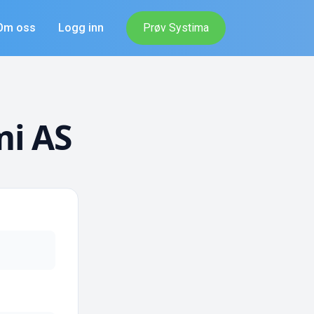
Om oss
Logg inn
Prøv Systima
i AS