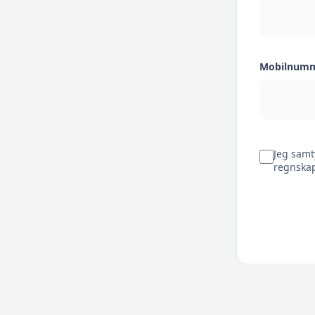
Mobilnum
Jeg samt
regnskap