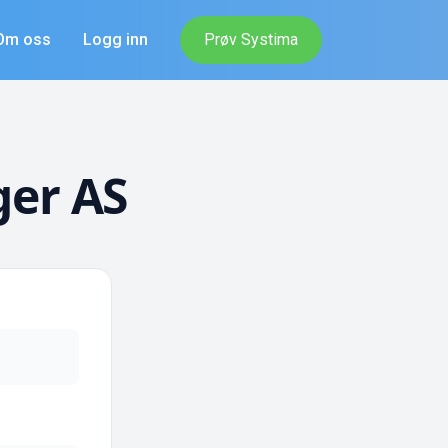
Om oss
Logg inn
Prøv Systima
ger AS