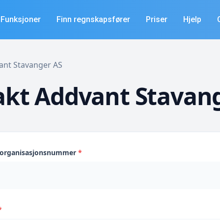
Funksjoner
Finn regnskapsfører
Priser
Hjelp
vant Stavanger AS
kt Addvant Stavan
s organisasjonsnummer
*
*