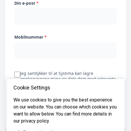
Din e-post
*
Mobilnummer
*
Jeg samtykker til at Systima kan lagre
opplysningene mine og dele dem med relevante
regnskapsbyråer for å hjelpe meg å finne
Cookie Settings
regnskapsfører
We use cookies to give you the best experience
on our website. You can choose which cookies you
Få tilbud
want to allow below. You can find more details in
our privacy policy.