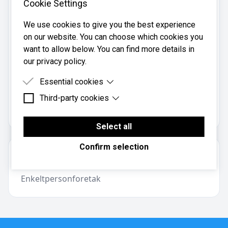
Cookie Settings
magnerye@online.no
Telefon:
We use cookies to give you the best experience
906 42 332
on our website. You can choose which cookies you
Mobil:
want to allow below. You can find more details in
906 42 332
our privacy policy.
Essential cookies
Mr-Regnskap Og Data Consult V/m R er registrert i
Third-party cookies
Essential cookies are cookies that are needed for
Brønnøysundregistrene
med organisasjonsnummer
the proper functioning of the website.
.
970123113
Third-party cookies are cookies set by third-party
software to enable features such as Google
Select all
Maps.
Confirm selection
Om regnskapsbyrået
Enkeltpersonforetak