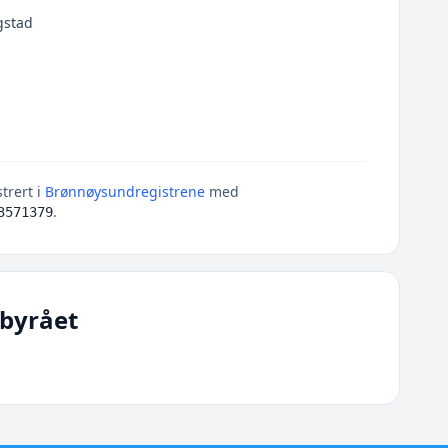
gstad
trert i
Brønnøysundregistrene
med
.
3571379
byrået