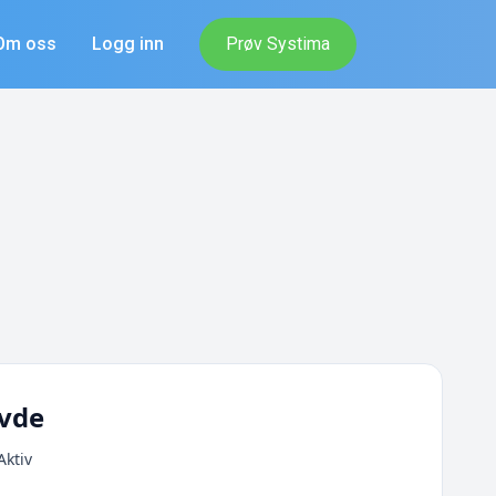
Om oss
Logg inn
Prøv Systima
vde
Aktiv