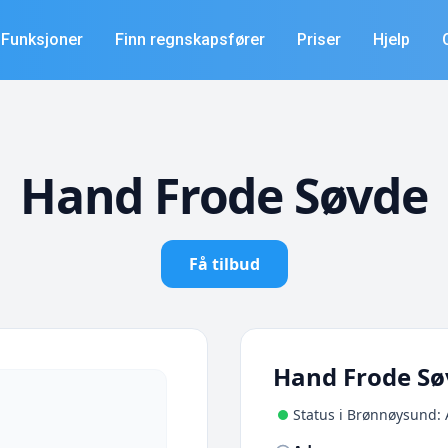
Funksjoner
Finn regnskapsfører
Priser
Hjelp
Hand Frode Søvde
Få tilbud
Hand Frode Sø
Status i Brønnøysund: 