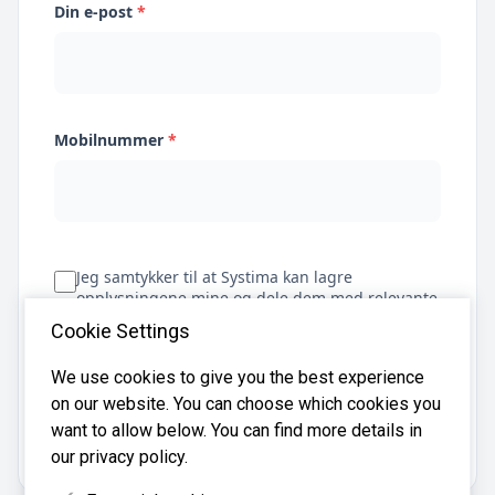
Din e-post
*
Mobilnummer
*
Jeg samtykker til at Systima kan lagre
opplysningene mine og dele dem med relevante
regnskapsbyråer for å hjelpe meg å finne
Cookie Settings
regnskapsfører
We use cookies to give you the best experience
on our website. You can choose which cookies you
Få tilbud
want to allow below. You can find more details in
our privacy policy.