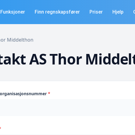
Funksjoner
Finn regnskapsfører
Priser
Hjelp
Thor Middelthon
akt AS Thor Midde
s organisasjonsnummer
*
*