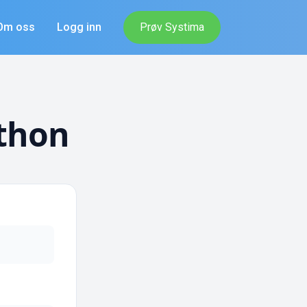
Om oss
Logg inn
Prøv Systima
lthon