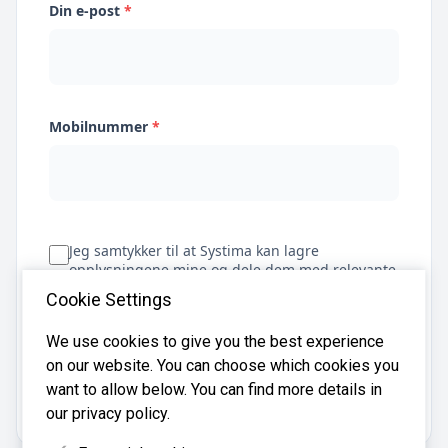
Din e-post
*
Mobilnummer
*
Jeg samtykker til at Systima kan lagre
opplysningene mine og dele dem med relevante
regnskapsbyråer for å hjelpe meg å finne
Cookie Settings
regnskapsfører
We use cookies to give you the best experience
on our website. You can choose which cookies you
Få tilbud
want to allow below. You can find more details in
our privacy policy.