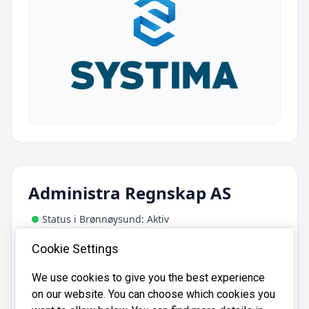
Administra Regnskap AS
Status i Brønnøysund: Aktiv
Adresse:
Cookie Settings
Frue Terrasse 29, 4012 Stavanger
We use cookies to give you the best experience
on our website. You can choose which cookies you
Administra Regnskap AS er registrert i