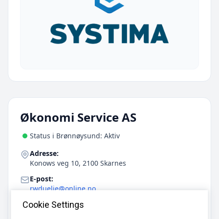
Økonomi Service AS
Status i Brønnøysund: Aktiv
Adresse:
Konows veg 10, 2100 Skarnes
E-post:
rwduelie@online.no
Telefon:
Cookie Settings
909 21 764