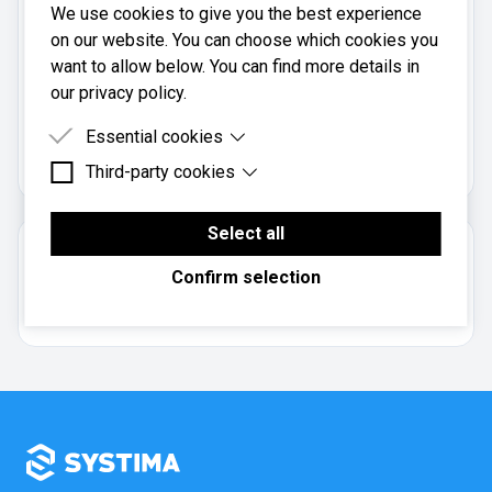
We use cookies to give you the best experience
Mobil:
on our website. You can choose which cookies you
909 21 764
want to allow below. You can find more details in
our privacy policy.
Økonomi Service AS er registrert i
Essential cookies
Brønnøysundregistrene
med organisasjonsnummer
.
914853257
Third-party cookies
Essential cookies are cookies that are needed for
the proper functioning of the website.
Third-party cookies are cookies set by third-party
software to enable features such as Google
Select all
Om regnskapsbyrået
Maps.
Confirm selection
Aksjeselskap