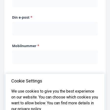
Din e-post
*
Mobilnummer
*
Jeg samtykker til at Systima kan lagre
Cookie Settings
opplysningene mine og dele dem med relevante
regnskapsbyråer for å hjelpe meg å finne
regnskapsfører
We use cookies to give you the best experience
on our website. You can choose which cookies you
want to allow below. You can find more details in
our privacy policy.