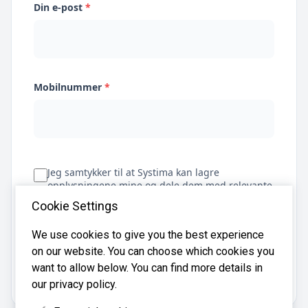
Din e-post
*
Mobilnummer
*
Jeg samtykker til at Systima kan lagre
opplysningene mine og dele dem med relevante
regnskapsbyråer for å hjelpe meg å finne
Cookie Settings
regnskapsfører
We use cookies to give you the best experience
on our website. You can choose which cookies you
Få tilbud
want to allow below. You can find more details in
our privacy policy.