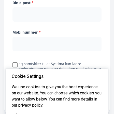
Din e-post
*
Mobilnummer
*
Jeg samtykker til at Systima kan lagre
opplysningene mine og dele dem med relevante
regnskapsbyråer for å hjelpe meg å finne
Cookie Settings
regnskapsfører
We use cookies to give you the best experience
on our website. You can choose which cookies you
Få tilbud
want to allow below. You can find more details in
our privacy policy.