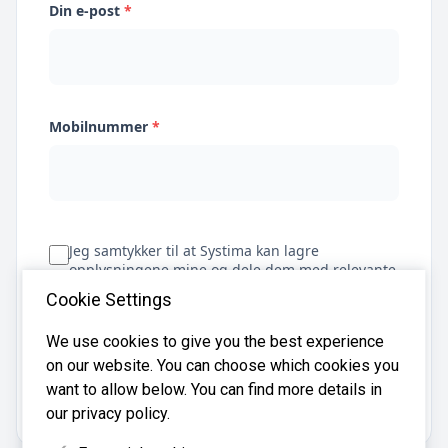
Din e-post
*
Mobilnummer
*
Jeg samtykker til at Systima kan lagre
opplysningene mine og dele dem med relevante
regnskapsbyråer for å hjelpe meg å finne
Cookie Settings
regnskapsfører
We use cookies to give you the best experience
on our website. You can choose which cookies you
Få tilbud
want to allow below. You can find more details in
our privacy policy.