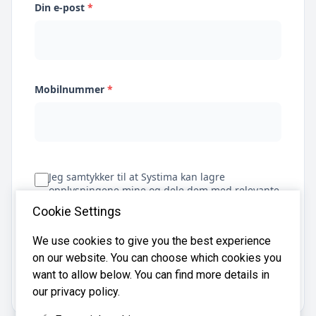
Din e-post
*
Mobilnummer
*
Jeg samtykker til at Systima kan lagre
opplysningene mine og dele dem med relevante
regnskapsbyråer for å hjelpe meg å finne
Cookie Settings
regnskapsfører
We use cookies to give you the best experience
on our website. You can choose which cookies you
Få tilbud
want to allow below. You can find more details in
our privacy policy.