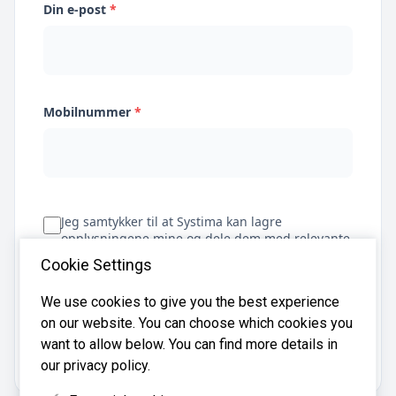
Din e-post
*
Mobilnummer
*
Jeg samtykker til at Systima kan lagre
opplysningene mine og dele dem med relevante
regnskapsbyråer for å hjelpe meg å finne
Cookie Settings
regnskapsfører
We use cookies to give you the best experience
on our website. You can choose which cookies you
Få tilbud
want to allow below. You can find more details in
our privacy policy.